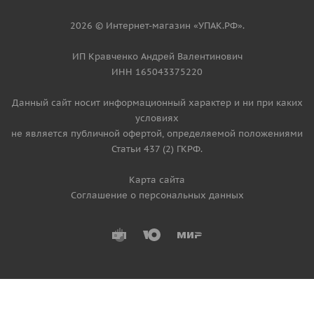
2026 © Интернет-магазин «УПАК.РФ».
ИП Кравченко Андрей Валентинович
ИНН 165043375220
Данный сайт носит информационный характер и ни при каких
условиях
не является публичной офертой, определяемой положениями
Статьи 437 (2) ГКРФ.
Карта сайта
Соглашение о персональных данных