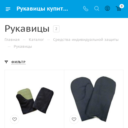
0
Рукавицы купить оптом и в розницу по выгодным ценам с доставкой по Санкт-Петербурге и России
Рукавицы
2
—
—
Главная
Каталог
Средства индивидуальной защиты
—
Рукавицы
ФИЛЬТР