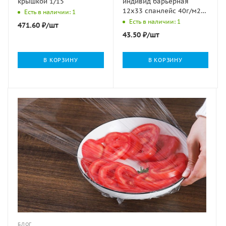
крышкой 1/15
индивид барьерная
12х33 спанлейс 40г/м2
Есть в наличии: 1
№ 50 рулон Эконом
Есть в наличии: 1
471.60
₽
/шт
Smart 1/24
43.50
₽
/шт
В КОРЗИНУ
В КОРЗИНУ
БЛОГ