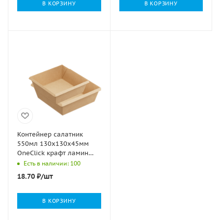
В КОРЗИНУ
В КОРЗИНУ
Контейнер салатник
550мл 130х130х45мм
OneClick крафт ламин
1EA (крышка 458011,
Есть в наличии: 100
458061) 50/400
18.70
₽
/шт
В КОРЗИНУ