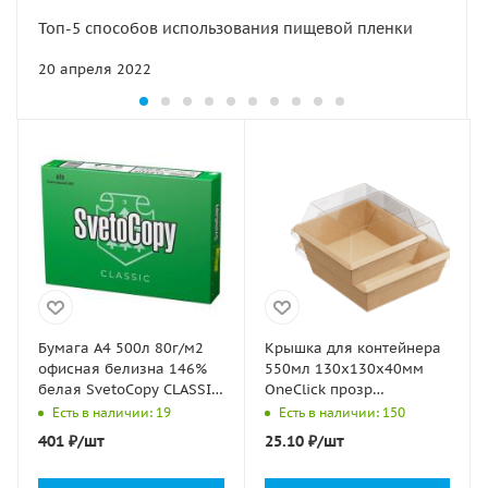
Топ-5 способов использования пищевой пленки
20 апреля 2022
Бумага А4 500л 80г/м2
Крышка для контейнера
офисная белизна 146%
550мл 130х130х40мм
белая SvetoCopy CLASSIC
OneClick прозр
(Светокопи) 1/5
купольная 1EA 50/400
Есть в наличии: 19
Есть в наличии: 150
401
₽
/шт
25.10
₽
/шт