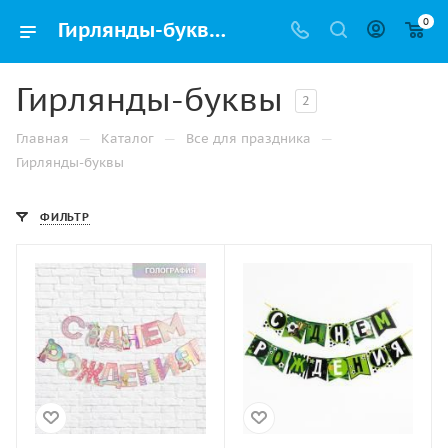
0
Гирлянды-буквы (растяжки) купить в Санкт-Петербурге оптом и в розницу | Упак РФ
Гирлянды-буквы
2
—
—
—
Главная
Каталог
Все для праздника
Гирлянды-буквы
ФИЛЬТР