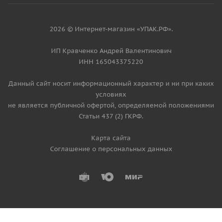
2026 © Интернет-магазин «УПАК.РФ».
ИП Кравченко Андрей Валентинович
ИНН 165043375220
Данный сайт носит информационный характер и ни при каких
условиях
не является публичной офертой, определяемой положениями
Статьи 437 (2) ГКРФ.
Карта сайта
Соглашение о персональных данных