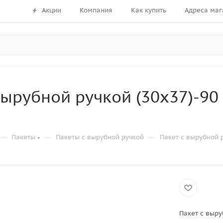
Акции
Компания
Как купить
Адреса маг
вырубной ручкой (30х37)-9
—
—
—
Пакеты
Пакеты с вырубной ручкой
Пакет с вырубной 
Пакет с выру