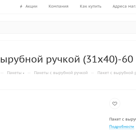
Акции
Компания
Как купить
Адреса маг
вырубной ручкой (31х40)-60
—
—
—
Пакеты
Пакеты с вырубной ручкой
Пакет с вырубной 
Пакет с выру
Подробности