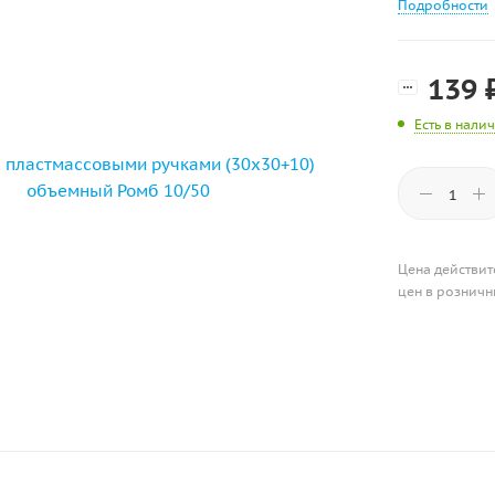
Подробности
139
Есть в нали
Цена действит
цен в розничн