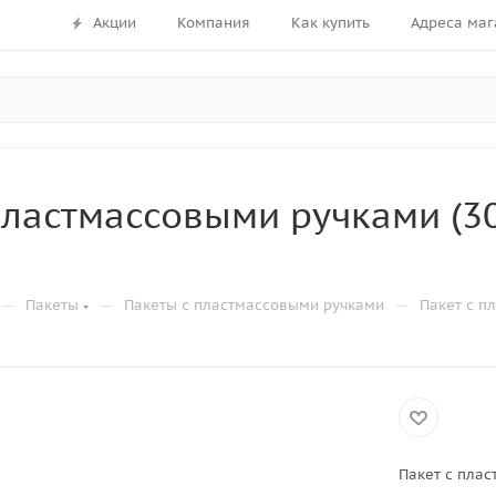
Акции
Компания
Как купить
Адреса маг
пластмассовыми ручками (
—
—
—
Пакеты
Пакеты с пластмассовыми ручками
Пакет с п
Пакет с пла