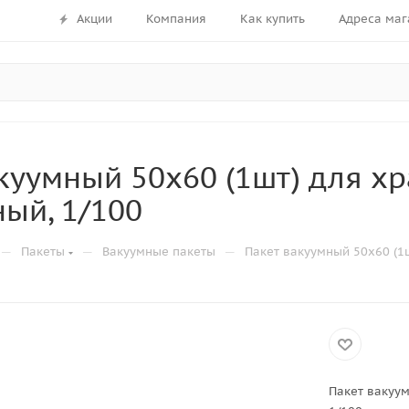
Акции
Компания
Как купить
Адреса маг
куумный 50х60 (1шт) для х
ый, 1/100
—
—
—
Пакеты
Вакуумные пакеты
Пакет вакуумный 50х60 (1
Пакет вакуум