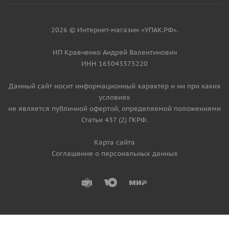
2026 © Интернет-магазин «УПАК.РФ».
ИП Кравченко Андрей Валентинович
ИНН 165043375220
Данный сайт носит информационный характер и ни при каких
условиях
не является публичной офертой, определяемой положениями
Статьи 437 (2) ГКРФ.
Карта сайта
Соглашение о персональных данных