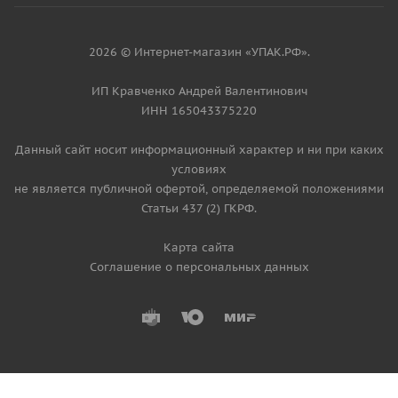
2026 © Интернет-магазин «УПАК.РФ».
ИП Кравченко Андрей Валентинович
ИНН 165043375220
Данный сайт носит информационный характер и ни при каких
условиях
не является публичной офертой, определяемой положениями
Статьи 437 (2) ГКРФ.
Карта сайта
Соглашение о персональных данных