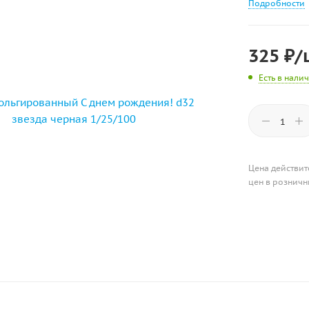
Подробности
325
₽
/
Есть в нали
Цена действит
цен в розничн