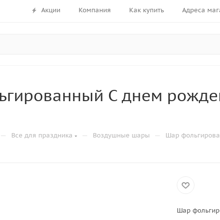
Акции
Компания
Как купить
Адреса маг
гированный С днем рожден
—
—
—
Все для праздника
Воздушные шары
Шар фольгирова
Шар фольгир